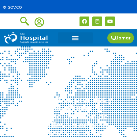
Llamar
Con muchos premios y
regalos, el Hospital
Sagrado Corazón de
Jesús llevo a cabo la
celebración de la Salud