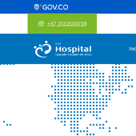
+57 3123500739
Ini
E