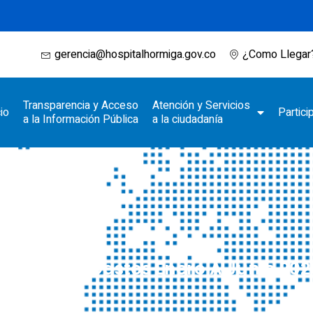
gerencia@hospitalhormiga.gov.co
¿Como Llegar
Transparencia y Acceso
Atención y Servicios
cio
Partici
a la Información Pública
a la ciudadanía
jecuciones Gastos Enero A Junio 202