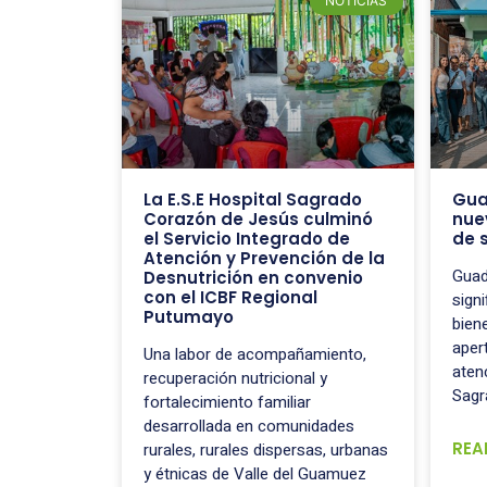
NOTICIAS
La E.S.E Hospital Sagrado
Gua
Corazón de Jesús culminó
nue
el Servicio Integrado de
de 
Atención y Prevención de la
Guad
Desnutrición en convenio
con el ICBF Regional
signi
Putumayo
bien
aper
Una labor de acompañamiento,
aten
recuperación nutricional y
Sagr
fortalecimiento familiar
desarrollada en comunidades
REA
rurales, rurales dispersas, urbanas
y étnicas de Valle del Guamuez