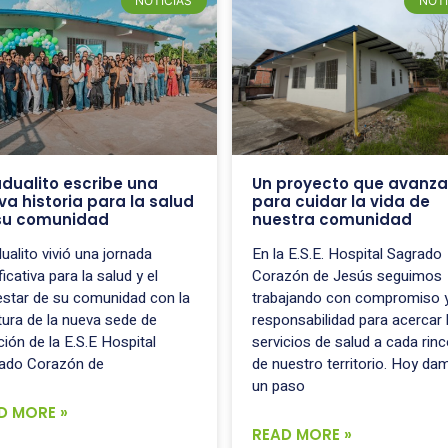
NOTICIAS
NOTI
dualito escribe una
Un proyecto que avanza
va historia para la salud
para cuidar la vida de
su comunidad
nuestra comunidad
ualito vivió una jornada
En la E.S.E. Hospital Sagrado
ficativa para la salud y el
Corazón de Jesús seguimos
estar de su comunidad con la
trabajando con compromiso 
tura de la nueva sede de
responsabilidad para acercar 
ción de la E.S.E Hospital
servicios de salud a cada rin
ado Corazón de
de nuestro territorio. Hoy da
un paso
D MORE »
READ MORE »