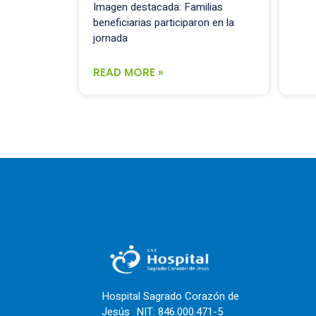
Imagen destacada: Familias
beneficiarias participaron en la
jornada
READ MORE »
Hospital Sagrado Corazón de
Jesús NIT: 846.000.471-5