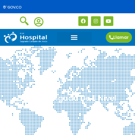
Llamar
Finaliza Brigada De II Nivel