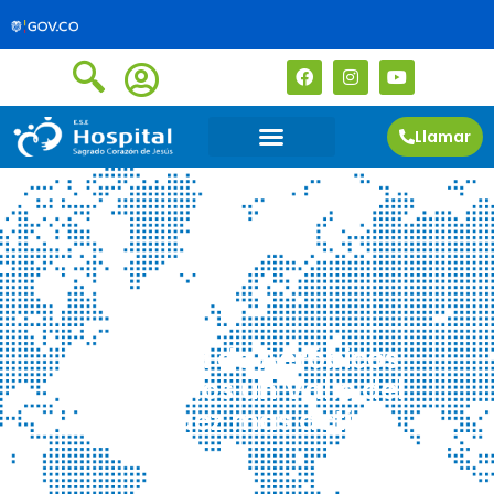
Llamar
Jornada de Aeróbicos
«hagamos un Valle del
Guamuez mas activo»