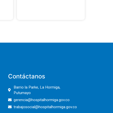
Contáctanos
Barrio la Parke, La Hormiga,
Putumayo
gerencia@hospitalhormiga.gov.co
trabajosocial@hospitalhormiga.gov.co