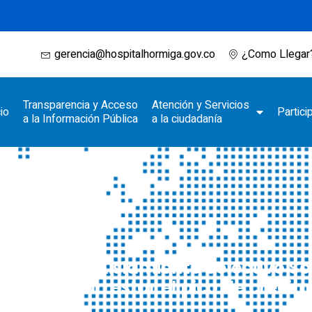
gerencia@hospitalhormiga.gov.co
¿Como Llegar
Transparencia y Acceso
Atención y Servicios
cio
Partici
a la Información Pública
a la ciudadanía
Rastreo y Aislamiento Selectivo S
ara contrarrestar el pico de creci