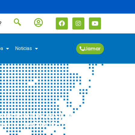
?
pa
Noticias
Llamar
ostenible (PRASS) una
miento de COVID-19