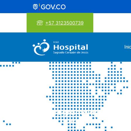
+57 3123500739
Ini
Programa de Pruebas, 
nueva estrategia p