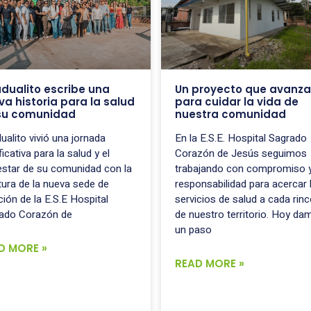
dualito escribe una
Un proyecto que avanza
va historia para la salud
para cuidar la vida de
su comunidad
nuestra comunidad
ualito vivió una jornada
En la E.S.E. Hospital Sagrado
ficativa para la salud y el
Corazón de Jesús seguimos
estar de su comunidad con la
trabajando con compromiso 
tura de la nueva sede de
responsabilidad para acercar 
ción de la E.S.E Hospital
servicios de salud a cada rin
ado Corazón de
de nuestro territorio. Hoy da
un paso
D MORE »
READ MORE »