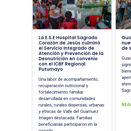
La E.S.E Hospital Sagrado
Gua
Corazón de Jesús culminó
nue
el Servicio Integrado de
de 
Atención y Prevención de la
Guad
Desnutrición en convenio
con el ICBF Regional
signi
Putumayo
bien
aper
Una labor de acompañamiento,
aten
recuperación nutricional y
Sagr
fortalecimiento familiar
desarrollada en comunidades
REA
rurales, rurales dispersas, urbanas
y étnicas de Valle del Guamuez
Imagen destacada: Familias
beneficiarias participaron en la
jornada