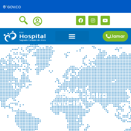
Llamar
¡Vacunémonos contra
Covid-19!