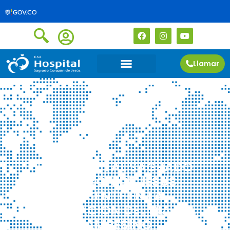
Llamar
E.S.E HOSPITAL SAGRADO
CORAZON DE JESUS
PRESENTE EN LA
CELEBRACION DEL DIA DEL
CAMPESINO